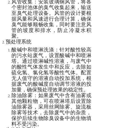
风管收集：安装玻璃钢风管，将各
个密封池体的臭气收集起来，输送
至臭气处理设备。风管的设计要根
据风量和风速进行合理计算，确保
臭气能够顺畅收集，同时要注意风
管的坡度和排水，防止冷凝水积
聚。
预处理系统
酸碱中和喷淋洗涤：针对酸性较高
的污水站废气，设置酸碱中和喷淋
塔。通过喷淋碱性溶液，与废气中
的酸性气体发生中和反应，去除如
硫化氢、氯化氢等酸性气体。配置
无人值守的溶液自动投加系统，根
据废气的酸碱度自动调节溶液的投
加量，确保预处理效果的稳定性。
除油除雾：如果废气中含有油雾或
其他颗粒物，可在喷淋塔后设置除
油除雾器，采用丝网除雾、旋流板
除雾等技术，去除废气中的杂质，
保护后续生物除臭设备中的生物填
料不受污染。