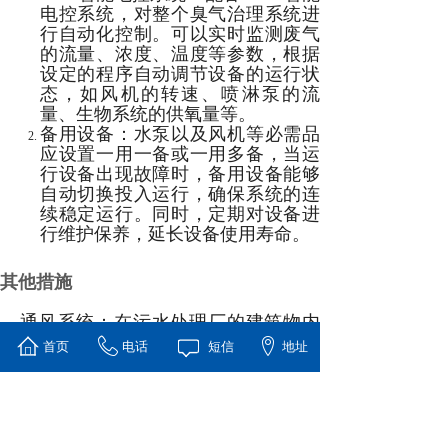
电控系统，对整个臭气治理系统进
行自动化控制。可以实时监测废气
的流量、浓度、温度等参数，根据
设定的程序自动调节设备的运行状
态，如风机的转速、喷淋泵的流
量、生物系统的供氧量等。
备用设备：水泵以及风机等必需品
应设置一用一备或一用多备，当运
行设备出现故障时，备用设备能够
自动切换投入运行，确保系统的连
续稳定运行。同时，定期对设备进
行维护保养，延长设备使用寿命。
其他措施
通风系统：在污水处理厂的建筑物内
和处理设施周边，合理设置通风系
首页
电话
短信
地址
统，加强空气流通，降低臭气在局部
区域的浓度，改善工作环境。
绿化隔离：在污水处理厂周围种植具
有吸附臭气能力的植物，如夹竹桃、
垂柳、樟树等，形成绿化隔离带，既