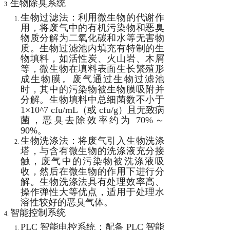
生物除臭系统
生物过滤法：利用微生物的代谢作
用，将废气中的有机污染物和恶臭
物质分解为二氧化碳和水等无害物
质。生物过滤池内填充有特制的生
物填料，如活性炭、火山岩、木屑
等，微生物在填料表面生长繁殖形
成生物膜。废气通过生物过滤池
时，其中的污染物被生物膜吸附并
分解。生物填料中总细菌数不小于
1×10^7 cfu/mL（或 cfu/g）且无致病
菌，恶臭去除效率约为 70%～
90%。
生物洗涤法：将废气引入生物洗涤
塔，与含有微生物的洗涤液充分接
触，废气中的污染物被洗涤液吸
收，然后在微生物的作用下进行分
解。生物洗涤法具有处理效率高、
操作弹性大等优点，适用于处理水
溶性较好的恶臭气体。
智能控制系统
PLC 智能电控系统：配备 PLC 智能