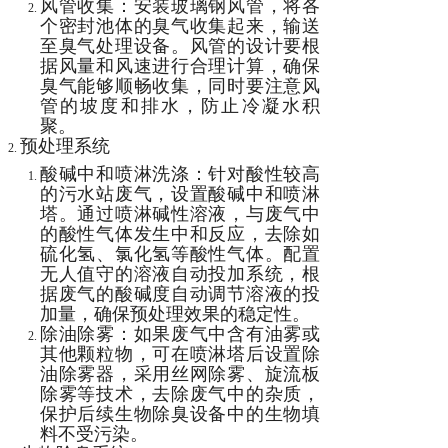
风管收集：安装玻璃钢风管，将各
个密封池体的臭气收集起来，输送
至臭气处理设备。风管的设计要根
据风量和风速进行合理计算，确保
臭气能够顺畅收集，同时要注意风
管的坡度和排水，防止冷凝水积
聚。
预处理系统
酸碱中和喷淋洗涤：针对酸性较高
的污水站废气，设置酸碱中和喷淋
塔。通过喷淋碱性溶液，与废气中
的酸性气体发生中和反应，去除如
硫化氢、氯化氢等酸性气体。配置
无人值守的溶液自动投加系统，根
据废气的酸碱度自动调节溶液的投
加量，确保预处理效果的稳定性。
除油除雾：如果废气中含有油雾或
其他颗粒物，可在喷淋塔后设置除
油除雾器，采用丝网除雾、旋流板
除雾等技术，去除废气中的杂质，
保护后续生物除臭设备中的生物填
料不受污染。