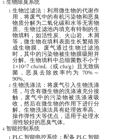
生物除臭系统
生物过滤法：利用微生物的代谢作
用，将废气中的有机污染物和恶臭
物质分解为二氧化碳和水等无害物
质。生物过滤池内填充有特制的生
物填料，如活性炭、火山岩、木屑
等，微生物在填料表面生长繁殖形
成生物膜。废气通过生物过滤池
时，其中的污染物被生物膜吸附并
分解。生物填料中总细菌数不小于
1×10^7 cfu/mL（或 cfu/g）且无致病
菌，恶臭去除效率约为 70%～
90%。
生物洗涤法：将废气引入生物洗涤
塔，与含有微生物的洗涤液充分接
触，废气中的污染物被洗涤液吸
收，然后在微生物的作用下进行分
解。生物洗涤法具有处理效率高、
操作弹性大等优点，适用于处理水
溶性较好的恶臭气体。
智能控制系统
PLC 智能电控系统：配备 PLC 智能