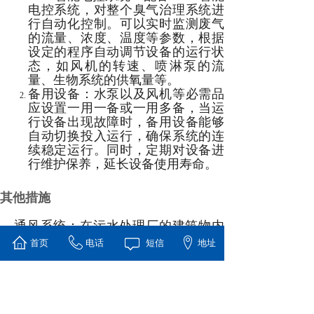
电控系统，对整个臭气治理系统进
行自动化控制。可以实时监测废气
的流量、浓度、温度等参数，根据
设定的程序自动调节设备的运行状
态，如风机的转速、喷淋泵的流
量、生物系统的供氧量等。
备用设备：水泵以及风机等必需品
应设置一用一备或一用多备，当运
行设备出现故障时，备用设备能够
自动切换投入运行，确保系统的连
续稳定运行。同时，定期对设备进
行维护保养，延长设备使用寿命。
其他措施
通风系统：在污水处理厂的建筑物内
和处理设施周边，合理设置通风系
首页
电话
短信
地址
统，加强空气流通，降低臭气在局部
区域的浓度，改善工作环境。
绿化隔离：在污水处理厂周围种植具
有吸附臭气能力的植物，如夹竹桃、
垂柳、樟树等，形成绿化隔离带，既